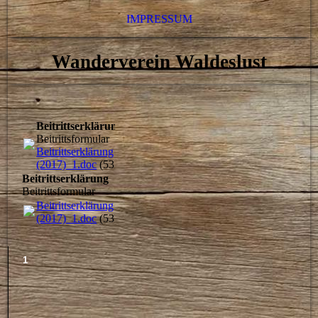
IMPRESSUM
Wanderverein Waldeslust
Beitrittserklärung
Beitrittsformular
Beitrittserklärung
(2017)_1.doc
(53KB)
Beitrittserklärung
Beitrittsformular
Beitrittserklärung
(2017)_1.doc
(53KB)
1